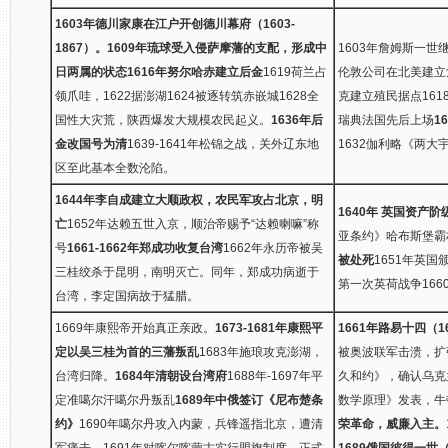
1603年德川家康在江户开创德川幕府（1603-
1867）。
1609年琉球受入侵萨摩藩的支配，形成中
1603年詹姆斯一世
日两属的状态
1616年努尔哈赤建立后金
1619荷兰占
伦敦公司在北美建立
领爪哇，1622据澎湖1624被逐转筑赤嵌城1628全
克建立殖民据点161
国性大灾荒，陕西爆发大规模农民起义。
1636年后
瑞典法国先后上场
1
金改国号为清
1639-1641年松锦之战，关外辽东地
1632伽利略《两大
区至此基本全数沦陷。
1644年李自成建立大顺政权，农民军攻占北京，明
1640年 英国资产
亡
1652年达赖五世入京，顺治帝赐予“达赖喇嘛”称
亚条约》哈布斯堡霸
号
1661-1662年郑成功收复台湾
1662年永历帝被吴
被处死
1651年英国
三桂绞杀于昆明，南明灭亡。同年，郑成功病逝于
第一次英荷战争16
台湾，李定国病故于猛腊。
1669年康熙帝开始真正亲政。
1673-1681年康熙平
1661年路易十四（16
定以吴三桂为首的三藩叛乱
1683年施琅攻克澎湖，
被奥波联军击溃，扩
台湾归降。
1684年清朝设台湾府
1688年-1697年平
久和约》，确认乌克
定准噶尔汗噶尔丹叛乱
1689年中俄签订《尼布楚条
数学原理》发表，牛
约》
1690年噶尔丹攻入内蒙，兵锋遥指北京，遭清
荣革命，威廉入主。
军痛击。1691年对喀尔喀蒙古实行盟旗制度，正式
1689俄国彼得一世（