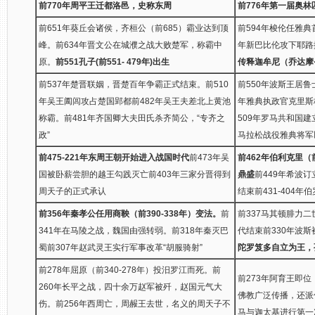
前770年周平王迁都洛邑，史称东周
前776年第一届奥
前651年葵丘会诸侯，齐桓公（前685）霸业达到顶
前594年梭伦任雅典
峰。前634年晋文公在城濮之战大败楚军，称霸中
年新巴比伦攻下耶路
原。
前551孔子(前551- 479年)出生
传释迦牟尼（乔达摩
前537年楚晋联姻，晋楚百年争霸正式结束。前510
前550年波斯王居鲁
年吴王阖闾攻占楚国郢都前482年吴王夫差北上黄池
年雅典执政官克里斯
称霸。前481年齐国卿大夫田氏杀齐简公，“专齐之
509年罗马共和国建
政”
马拉松战役雅典将军
前475-221年东周王朝开始进入战国时代
前473年吴
前462年伯利克里（
国被卧薪尝胆的越王勾践灭亡前403年三家分晋得到
鼎盛
前449年希波
周天子的正式承认
结束前431-404年
前356年秦孝公任用商鞅（前390-338年）变法。
前
前337马其顿腓力
341年在马陵之战，魏国由强转弱。前318年秦灭巴
代结束前330年波
蜀前307年赵武灵王实行军事改革“胡服骑射”
陀罗笈多自立为王，
前278年屈原（前340-278年）投汨罗江而死。前
前273年阿育王即位
260年长平之战，四十余万赵军被歼，赵国元气大
佛教广泛传播，还派
伤。前256年西周亡，周赧王去世，名义的周天子不
马与迦太基进行第一