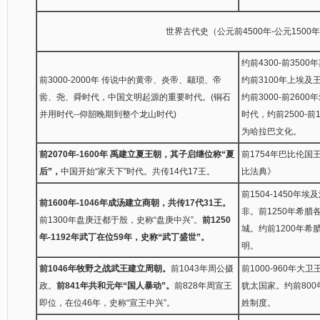
世界古代史（公元前4500年-公元1500
约前4300-前35
前3000-2000年 传说中的黄帝、炎帝、颛琐、帝
约前3100年上埃
喾、尧、舜时代，中国文明起源的重要时代。(铜石
约前3000-前26
并用时代--仰韶晚期到整个龙山时代)
时代，约前2500-
为哈拉巴文化。
前2070年-1600年 禹建立夏王朝，其子启继位称“夏
前1754年巴比伦
后”，
中国开始“家天下”时代。共传14代17王。
比法典》
前1504-1450
前1600年-1046年成汤建立商朝，共传17代31王。
非。前1250年希
前1300年盘庚迁都于殷，史称“盘庚中兴”。
前1250
城。约前1200年
年-1192年武丁在位59年，史称“武丁盛世”。
明。
前1046年牧野之战武王建立周朝。
前1043年周公摄
前1000-960年
政。
前841年共和元年“国人暴动”。
前828年周宣王
犹太国家。约前80
即位，在位46年，史称“宣王中兴”。
姓制度。