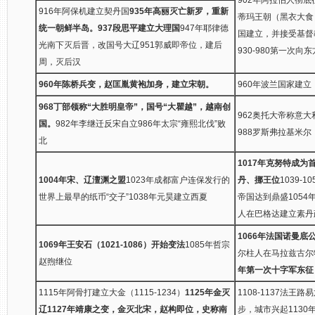
916年阿保机建立契丹国
935年高丽灭亡新罗，重新
蒂玛王朝（黑衣大食
统一朝鲜半岛。
937段思平建立大理国
947年耶律德
国建立，并接受基督
光南下灭后晋，改国号大辽951郭威即帝位，建后
930-980第一次向
周，灭后汉
960年陈桥兵变，赵匡胤黄袍加身，建立宋朝。
960年波兰国家建立
968丁部领称“大胜明皇帝”，国号“大瞿越”，越南创
962奥托大帝称意
国。
982年李继迁反宋自立986年太宗“雍熙北伐”败
988罗斯弗拉基米尔（
北
1017年克努特成
1004年宋、辽澶渊之盟
1023年成都富户连保发行的
丹、挪王位
1039-
世界上最早的纸币“交子”1038年元昊建立西夏
帝国达到鼎盛1054
人在巴格达建立素丹
1066年法国诺曼
1069年王安石（1021-1086）开始变法
1085年哲宗
尔柱人在马拉兹古尔
赵煦继位
年第一次十字军东征
1115年阿骨打建立大金（1115-1234）
1125年金灭
1108-1137法
辽
1127年靖康之变，金灭北宋，赵构即位，史称南
步，城市兴起1130