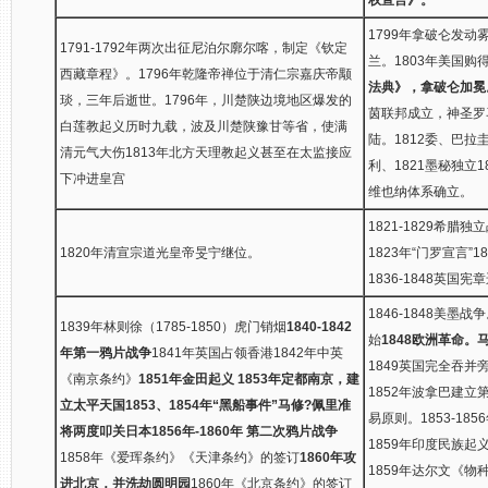
1799年拿破仑发动
1791-1792年两次出征尼泊尔廓尔喀，制定《钦定
兰。1803年美国购
西藏章程》。1796年乾隆帝禅位于清仁宗嘉庆帝颙
法典》，拿破仑加冕
琰，三年后逝世。1796年，川楚陕边境地区爆发的
茵联邦成立，神圣罗
白莲教起义历时九载，波及川楚陕豫甘等省，使满
陆。1812委、巴拉圭
清元气大伤1813年北方天理教起义甚至在太监接应
利、1821墨秘独立
下冲进皇宫
维也纳体系确立。
1821-1829希腊
1820年清宣宗道光皇帝旻宁继位。
1823年“门罗宣言”
1836-1848英国宪
1846-1848美墨
1839年林则徐（1785-1850）虎门销烟
1840-1842
始
1848欧洲革命
年第一鸦片战争
1841年英国占领香港1842年中英
1849英国完全吞并
《南京条约》
1851年金田起义 1853年定都南京，建
1852年波拿巴建立
立太平天国
1853、1854年“黑船事件”马修?佩里准
易原则。1853-18
将两度叩关日本
1856年-1860年 第二次鸦片战争
1859年印度民族起
1858年《爱珲条约》《天津条约》的签订
1860年攻
1859年达尔文《物
进北京，并洗劫圆明园
1860年《北京条约》的签订