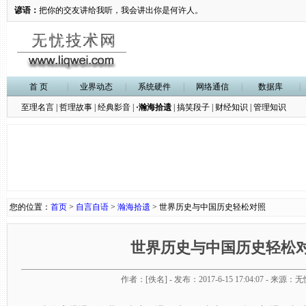
谚语：
把你的交友讲给我听，我会讲出你是何许人。
首 页
|
业界动态
|
系统硬件
|
网络通信
|
数据库
|
至理名言
|
哲理故事
|
经典影音
|
·瀚海拾遗
|
搞笑段子
|
财经知识
|
管理知识
您的位置：
首页
>
自言自语
>
瀚海拾遗
> 世界历史与中国历史轻松对照
世界历史与中国历史轻松
作者：[佚名] - 发布：2017-6-15 17:04:07 - 来源