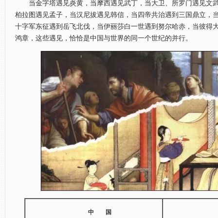
当金字塔遇见炎黄，当摩西遇见武丁，当大卫、所罗门遇见文武
柏拉图遇见孟子，当汉尼拔遇见韩信，当四帝共治遇到三国鼎立，
十字军东征遇到岳飞北伐，当伊丽莎白一世遇到努尔哈赤，当彼得
鸿章，这些遇见，恰恰是中国与世界的同一个世纪的并行。
中 国