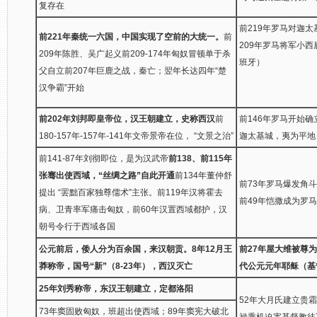
复存在
前219年罗马对迦
前221年秦统一六国，中国实现了空前的大统一。
前
209年罗马将军小
209年陈胜、吴广起义前209-174年匈奴冒顿单于杀
班牙）
父自立前207年巨鹿之战，秦亡；翌年长达四年“楚
汉争霸”开始
前202年刘邦即皇帝位，汉王朝建立，史称西汉
前
前146年罗马开始确
180-157年-157年-141年文帝景帝在位， “文景之治”
迦太基城，夷为平地
前141-87年刘彻即位，是为汉武帝
前138、前115年
张骞出使西域，“丝绸之路”自此开通
前134年董仲舒
前73年罗马爆发角
提出 “罢黜百家独尊儒术”主张。前119年汉将霍去
前49年恺撒成为罗
病、卫青率军痛击匈奴，前60年汉置西域都护，汉
朝号令行于西域各国
公元前后，倭人分为百余国，来汉朝贡。
8年12月王
前27年屋大维被尊
莽称帝，国号“新”（8-23年），西汉灭亡
代
公元元年耶稣（基
25年刘秀称帝，东汉王朝建立，定都洛阳
52年大月氏建立贵
73年窦固败匈奴，班超出使西域；89年窦宪大破北
禄乘机迫害基督教徒