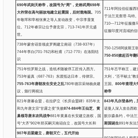
690年武则天称帝，改国号为“周”，史称武周
698年
711年阿拉伯征服西
大祚荣在高句丽故地建立起震国，后封渤海国。
705
于法兰克查理·马特
年敬珲和宰相张柬之等人发动政变，中宗李显复
710—712年征服撒
位。712年睿宗让位予唐玄宗，713-741年开元盛
征服印度河流域的信
世。
738年蒙舍诏首领皮罗阁建立南诏（738-937年）
750-1258阿拔
744年李白(701-762)和杜甫（712-770）在洛阳结
750-850掀起百
识
751年怛罗斯之战，造纸术随被俘工匠传入西方。
751年丕平称王，建
753年鉴真（687-763）东渡抵达日本，传律宗。
大利，“丕平献土”教
755-763年唐朝发生安史之乱
780年德宗采纳杨炎建
王国。
800年查理大
议，颁行两税法
称帝
821年唐蕃会盟，在拉萨立《长庆会盟碑》835年太
843年凡尔登条约
和九年唐文宗“甘露之变”失败
874-884年王仙芝、黄
诺曼人深入攻击西欧
巢领导唐末农民战争
881年黄巢在长安建立政权，国
默尔森条约，中法兰
号“大齐”902年郑买嗣灭南诏自立，改国号大长和
斯国诞生
891年东
907年后梁建立，唐朝灭亡，五代开始
902年阿拉伯人彻底征