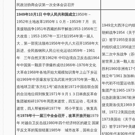
民政治协商会议第一次全体会议召开
1949年10月1日 中华人民共和国成立
1950年－
1952年土地改革1950年１０月－1953年７月 抗
1949北大西洋公约组
美援朝战争1951年西藏的和平解放1953-1956年三
朝鲜战争1954《
大改造；1953-1957年一五计划1954年第一届人
议》签字1955亚非
大，第一部宪法颁布1956年中共八大召开1958年大
约组织成立1956波
跃进、全民炼钢和人民公社化运动1959年－1961
第二次中东战争（苏伊
年 三年自然灾害1962年 中印边境自卫反击战1964
射世界上第一颗人造
年中国第一颗原子弹爆炸成功1966年-1976年文化
胜利1960非洲有1
大革命1968年各地开始大规模知识青年上山下乡运
独立年”1961 加加
动1969年中苏爆发珍宝岛武装冲突1970年第一颗人
年代初不结盟运动形
造地球卫星“东方红1号”成功发射1971中国在联合国
集团产生1965-1
的合法地位得到恢复1971年９月１３日林彪反革命
位急剧衰落1967欧
集团被粉碎1976年周恩来逝世，四五运动，毛泽东
捷克斯洛伐克1969
逝世，四人帮被粉碎1977年 邓小平复出，恢复高
球。1972.2美国
考
1978年十一届三中全会召开，改革开放开始
1979
1973美国在《关
年 对越自卫反击战1980年四个经济特区的建立 国家
议》签字1979中美
平反文革的冤假错案1985年 城市改革，国有企业
纪80年代末90年代