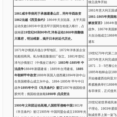
独立战争开始
1861年意大利王国
1861咸丰帝病死于承德避暑山庄，同年辛酉政变
1861-1865年美
1862法越《西贡条约》
1864年天京陷落、太平天国
解放宣言》
1864
运动失败1865年中亚浩罕汗国阿古柏侵入喀什，占
战争。1867年美国
据南疆
19世纪60到90年代 洋务运动
1868年推翻德
大自治领成立186
川幕府，明治维新，揭开日本的近代历史。
通车
1871年沙俄派兵侵占伊犁地区。1872年洋务派企业
19世纪70年代第二
轮船招商局。私办继昌隆缫丝厂创立。1881年曾纪
1870年意大利完成
泽与沙俄签订《中俄改订条约》
1883年-1885年 中
1871．3－5巴黎公
法战争
1884年新疆建省；1885年台湾建省。
1885
1885年柏林会议18
年朝鲜甲申政变
1888年英国入侵西藏1894年孙中山
开始修建西伯利亚大
在美国檀香山成立兴中会。1894-1895年 甲午中日
希腊雅典举行189
战争
1895年中日《马关条约》签订
1897年德国租借
各菲律宾，正式侵并
胶州湾；俄国租借旅顺
1898年 戊戌变法
20世纪初世界殖民体
1900年义和团运动高潮,八国联军侵略中国
1901年
子理论。1903年爱
《辛丑条约》签订1905年 中国同盟会成立1908年光
制成世界上第一架飞