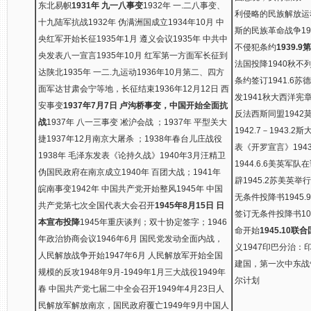
东北易帜
1931年 九一八事变
1932年 一.二八事变、
利侵略的民族解放运动
十九陆军抗战1932年 伪满洲国成立1934年10月 中
斯的民族革命战争193
央红军开始长征1935年1月 遵义会议1935年 中共中
不侵犯条约
1939.
央发表八一宣言1935年10月 红军第一方面军长征到
法国投降1940秋不列
达陕北1935年 一二.九运动1936年10月第二、四方
条约签订1941.6苏
面军达甘肃会宁等地，长征结束1936年12月12日 西
发1941秋大西洋宪
安事变
1937年7月7日 卢沟桥事变，中国开始全面抗
反法西斯同盟1942莫
战
1937年 八一三事变 凇沪会战 ；1937年 平型关大
1942.7－1943.2
捷1937年12月南京大屠杀 ；1938年春台儿庄战役
表《开罗宣言》194
1938年 毛泽东发表《论持久战》1940年3月汪精卫
1944.6.6美英
伪国民政府在南京成立1940年 百团大战；1941年
辟1945.2苏美英举
皖南事变1942年 中国共产党开始整风1945年 中国
无条件投降书1945
共产党第七次全国代表大会召开
1945年8月15日 日
签订无条件投降书1
本宣布投降
1945年重庆谈判；双十协定签字；1946
命开始
1945.10联
年政治协商会议1946年6月 国民党发动全面内战，
义1947印巴分治：
人民解放战争开始1947年6月 人民解放军开始全国
建国，第一次中东战
规模的反攻1948年9月-1949年1月三大战役1949年
尔计划
春 中国共产党七届二中全会召开1949年4月23日人
民解放军解放南京，国民政府覆亡1949年9月中国人