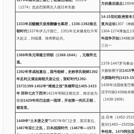
方的最后据点
129
（1274）忽必烈第两次入侵日本失败
14-15世纪欧洲资本
1333年后醍醐天皇推翻镰仓幕府，1336-1392南北
复兴运动
1307《神
朝时代
1337年伊儿汗国亡。1351年元末爆发红巾军
1304-1274薄伽丘13
大起义，刘福通、徐寿辉起兵。
年战争开始
1348
三分一
1368年朱元璋建立明朝（1368-1644），元顺帝北
逃。
1378-1447罗马
大败钦察汗国
141
1392年李成桂篡位，国号朝鲜，史称李氏朝鲜
1392
大探险时代(1415-15
年足利义满迫南朝天皇让位，室町时代1392-
1436年法国收复巴
1573
1399-1402年“靖难之役”朱棣即位
1405-1433
活字印刷1438哈
年 郑和七次下西洋
1421年明朝迁都北京，南京改为
（1438-1806）
留都
1429年尚巴志统一琉球，开创第一尚氏王朝，
都首里。
达·芬奇（1452-151
1449年“土木堡之变”
1457年夺门之变，英宗复位。
斐尔(1483—1520)
1467年应仁之乱，日本战国时代（1467年—1573
争结束。
1479阿