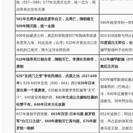
陈（557—589）577年北周灭北齐，统一北方；周
武帝再次宣布灭佛
581年北周外戚杨坚废帝自立，北周亡，隋朝建立
590年格里哥利一
589年隋灭陈，统一全国
606年始建进士科，典定科举制度607年隋炀帝派遣
603-628波斯与拜
朱宽等入海，到达流求（台湾）610年开凿自京口至
印度戒日王即位，在
余杭的江南河，隋大运河全部告竣
穆罕默德约于此时开
618年炀帝死江都兵变，隋朝灭亡。李渊长安称帝，
622年穆罕默德（5
唐朝
教纪元开始
626“玄武门之变”李世民继位，贞观之治（627-649
630年穆罕默德征服
年）
629-645年玄奘（600～664）西行
630年日本
都泰西封（巴格达）
派出第一个遣唐使。
630败东突厥李世民被尊“天可
冷，640年征服整个
汗”。640置安西都护府。
641年文成公主嫁给吐蕃的
战败北。同年阿拉伯
松赞干布。
646年日本大化改新
657年唐朝平西突厥。
663年百济-日本与唐-新罗联
651年波斯亡，阿拉
军“白江口之战”。
668年唐朝灭亡高句丽。676年新
役，拜占廷的海军优势
罗统一朝鲜
倭马亚王朝，定都大