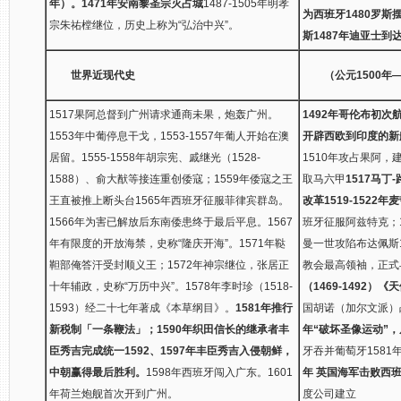
年）。
1471年安南黎圣宗灭占城
1487-1505年明孝
为西班牙
1480罗斯
宗朱祐樘继位，历史上称为“弘治中兴”。
斯
1487年迪亚士到
世界近现代史
（公元1500年
1517果阿总督到广州请求通商未果，炮轰广州。
1492年哥伦布初次
1553年中葡停息干戈，1553-1557年葡人开始在澳
开辟西欧到印度的新
居留。1555-1558年胡宗宪、戚继光（1528-
1510年攻占果阿，
1588）、俞大猷等接连重创倭寇；1559年倭寇之王
取马六甲
1517马
王直被推上断头台1565年西班牙征服菲律宾群岛。
改革
1519-152
1566年为害已解放后东南倭患终于最后平息。1567
班牙征服阿兹特克；1
年有限度的开放海禁，史称“隆庆开海”。1571年鞑
曼一世攻陷布达佩斯
靼部俺答汗受封顺义王；1572年神宗继位，张居正
教会最高领袖，正式
十年辅政，史称“万历中兴”。1578年李时珍（1518-
（1469-1492）
1593）经二十七年著成《本草纲目》。
1581年推行
国胡诺（加尔文派）
新税制「一条鞭法」；
1590年织田信长的继承者丰
年“破坏圣像运动”
臣秀吉完成统一
1592、1597年丰臣秀吉入侵朝鲜，
牙吞并葡萄牙158
中朝赢得最后胜利。
1598年西班牙闯入广东。1601
年 英国海军击败西班
年荷兰炮舰首次开到广州。
度公司建立