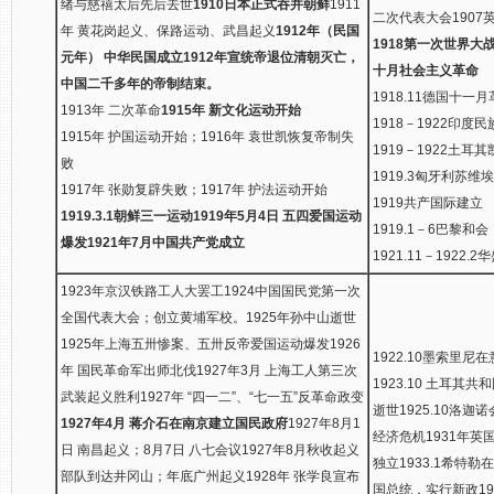
绪与慈禧太后先后去世
1910日本正式吞并朝鲜
1911
二次代表大会1907
年 黄花岗起义、保路运动、武昌起义
1912年（民国
1918第一次世界大
元年） 中华民国成立
1912年宣统帝退位清朝灭亡，
十月社会主义革命
中国二千多年的帝制结束。
1918.11德国十一
1913年 二次革命
1915年 新文化运动开始
1918－1922印
1915年 护国运动开始；1916年 袁世凯恢复帝制失
1919－1922土耳
败
1919.3匈牙利苏
1917年 张勋复辟失败；1917年 护法运动开始
1919共产国际建立
1919.3.1朝鲜三一运动
1919年5月4日 五四爱国运动
1919.1－6巴黎和会
爆发
1921年7月中国共产党成立
1921.11－1922.
1923年京汉铁路工人大罢工1924中国国民党第一次
全国代表大会；创立黄埔军校。1925年孙中山逝世
1925年上海五卅惨案、五卅反帝爱国运动爆发1926
1922.10墨索里尼
年 国民革命军出师北伐1927年3月 上海工人第三次
1923.10 土耳其
武装起义胜利1927年 “四一二”、“七一五”反革命政变
逝世1925.10洛迦
1927年4月 蒋介石在南京建立国民政府
1927年8月1
经济危机1931年
日 南昌起义；8月7日 八七会议1927年8月秋收起义
独立1933.1希特勒
部队到达井冈山；年底广州起义1928年 张学良宣布
国总统，实行新政19