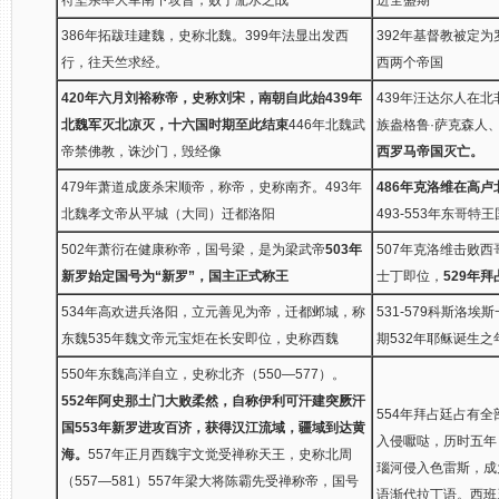
386年拓跋珪建魏，史称北魏。399年法显出发西
392年基督教被定为
行，往天竺求经。
西两个帝国
420年六月刘裕称帝，史称刘宋，南朝自此始
439年
439年汪达尔人在北
北魏军灭北凉灭，十六国时期至此结束
446年北魏武
族盎格鲁·萨克森人
帝禁佛教，诛沙门，毁经像
西罗马帝国灭亡。
479年萧道成废杀宋顺帝，称帝，史称南齐。493年
486年克洛维在高
北魏孝文帝从平城（大同）迁都洛阳
493-553年东哥
502年萧衍在健康称帝，国号梁，是为梁武帝
503年
507年克洛维击败西
新罗始定国号为“新罗”，国主正式称王
士丁即位，
529年
534年高欢进兵洛阳，立元善见为帝，迁都邺城，称
531-579科斯洛
东魏535年魏文帝元宝炬在长安即位，史称西魏
期532年耶稣诞生
550年东魏高洋自立，史称北齐（550—577）。
552年阿史那土门大败柔然，自称伊利可汗建突厥汗
554年拜占廷占有全
国
553年新罗进攻百济，获得汉江流域，疆域到达黄
入侵嚈哒，历时五年
海。
557年正月西魏宇文觉受禅称天王，史称北周
瑙河侵入色雷斯，成
（557—581）557年梁大将陈霸先受禅称帝，国号
语渐代拉丁语。西班