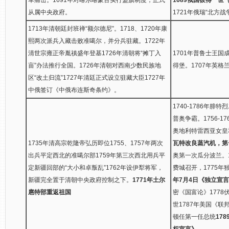
从属中央政府。
1721年俄瑞“北方战
1713年清朝廷封班禅“额尔德尼”。1718、1720年康
熙两次派兵入藏击败准噶尔，并分兵驻藏。1722年
清世宗雍正帝胤禛盛年登基1726年清朝将“摊丁入
1701年普鲁士王国
亩”办法推行全国。1726年清朝对西南少数民族地
得堡。1707年英格
区“改土归流”1727年清廷正式设立驻藏大臣1727年
中俄签订《中俄布连斯奇条约》。
1740-1786年
普奥争霸。1756-17
奥地利特雷西亚女皇
1735年清高宗乾隆帝弘历即位1755、1757年两次
瓦特改良蒸汽机，第
出兵平定西北的准噶尔部1759年第三次西北用兵平
奥第一次瓜分波兰。
定新疆回部的“大小和卓叛乱”1762年设伊犁将军，
费城召开，1775
新疆完全置于清朝中央政府控制之下。
1771年土尔
年7月4日《独立宣
扈特部重返祖国
密《国富论》1778伏
世1787年美国《联
顿任第一任总统
17
权宣言》。