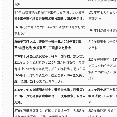
匈奴
97年 西域都护班超派甘英出使大秦等国，到达波斯
132年犹太人起义
湾
105年蔡伦将改进造纸术奏报朝廷，闻名于后世。
流落各地
167年东汉“党锢之祸”184年太平道教主张角发起“黄
167年日尔曼部落
巾起义”
200年官渡之战，曹操开始统一北方
208年孙刘联
212年皇帝卡拉卡
军“赤壁之战”大败魏军，三足鼎立之势成
公民权
220年十月曹丕废汉献帝，称帝，国号魏。东汉亡。
227年萨珊王朝（22
221年刘备在成都称帝；229年四月孙权称帝，后定
克里先被拥立为罗马
都建业263年魏大举攻蜀，后主刘禅投降，蜀汉亡国
波斯军为罗马人击败
265年十二月司马炎皇帝，建立晋朝
280年晋灭吴，
媾和
统一全国。
291-306年西晋八王之乱
316年，匈奴刘曜围攻长安，晋愍帝出降，西晋灭亡
313年君士坦丁与
317年三月司马睿在建康称晋王，次年称帝，东晋自
教合法化
330年君
此始。
堡
376年苻坚再灭前凉、代国，前秦统一了北方383年
380年旃陀罗·笈
苻坚亲率大军南下攻晋，败于淝水之战
进全盛期