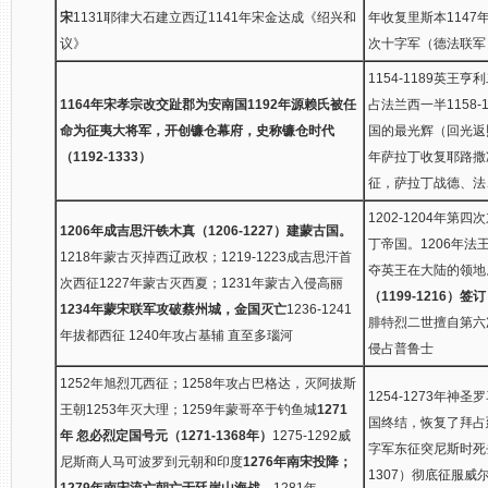
宋
1131耶律大石建立西辽1141年宋金达成《绍兴和
年收复里斯本1147年
议》
次十字军（德法联军
1154-1189英
1164年宋孝宗改交趾郡为安南国
1192年源赖氏被任
占法兰西一半1158
命为征夷大将军，开创镰仓幕府，史称镰仓时代
国的最光辉（回光返
（1192-1333）
年萨拉丁收复耶路撒冷
征，萨拉丁战德、法
1202-1204年
1206年成吉思汗铁木真（1206-1227）建蒙古国。
丁帝国。1206年法王
1218年蒙古灭掉西辽政权；1219-1223成吉思汗首
夺英王在大陆的领地
次西征1227年蒙古灭西夏；1231年蒙古入侵高丽
（1199-1216）
1234年蒙宋联军攻破蔡州城，金国灭亡
1236-1241
腓特烈二世擅自第六
年拔都西征 1240年攻占基辅 直至多瑙河
侵占普鲁士
1252年旭烈兀西征；1258年攻占巴格达，灭阿拔斯
1254-1273年神
王朝1253年灭大理；1259年蒙哥卒于钓鱼城
1271
国终结，恢复了拜占
年 忽必烈定国号元（1271-1368年）
1275-1292威
字军东征突尼斯时死去
尼斯商人马可波罗到元朝和印度
1276年南宋投降；
1307）彻底征服威
1279年南宋流亡朝亡于廷崖山海战。
1281年