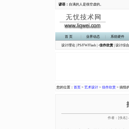
谚语：
自满的人是很空虚的。
首 页
|
业界动态
|
系统硬件
设计理论
|
PS/FW/Flash
|
·佳作欣赏
|
设计综
您的位置：
首页
>
艺术设计
>
佳作欣赏
> 搞怪
作者：[佚名] - 