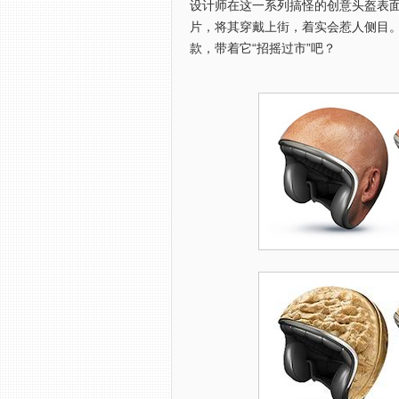
设计师在这一系列搞怪的创意头盔表
片，将其穿戴上街，着实会惹人侧目
款，带着它“招摇过市”吧？