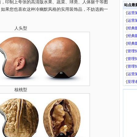
面，印制上夸张的高清版水果、蔬菜、球类、人体躯干等图
站点最
。如果您也喜欢这种冷幽默风格的实用装饰品，不妨选购一
·[
运营
·[
运营
人头型
·[
经典
·[
经典
·[
经典
·[
管理
·[
管理
·[
管理
·[
运营
·[
至理
核桃型