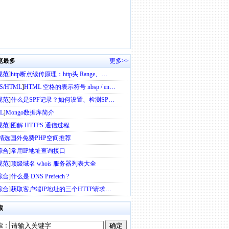
览最多
更多>>
规范
]
http断点续传原理：http头 Range、…
SS/HTML
]
HTML 空格的表示符号 nbsp / en…
规范
]
什么是SPF记录？如何设置、检测SP…
L
]
Mongo数据库简介
规范
]
图解 HTTPS 通信过程
精选国外免费PHP空间推荐
综合
]
常用IP地址查询接口
规范
]
顶级域名 whois 服务器列表大全
综合
]
什么是 DNS Prefetch ?
综合
]
获取客户端IP地址的三个HTTP请求…
索
索：