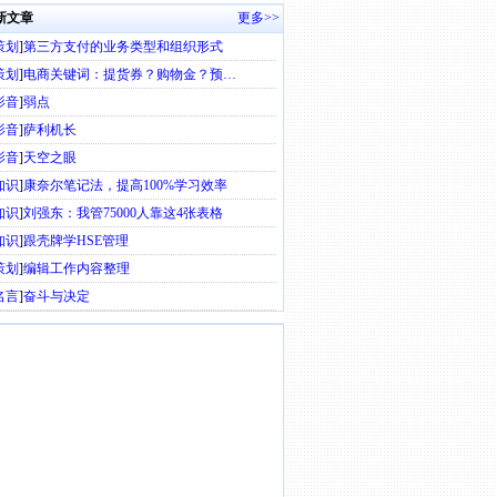
新文章
更多>>
策划
]
第三方支付的业务类型和组织形式
策划
]
电商关键词：提货券？购物金？预…
影音
]
弱点
影音
]
萨利机长
影音
]
天空之眼
知识
]
康奈尔笔记法，提高100%学习效率
知识
]
刘强东：我管75000人靠这4张表格
知识
]
跟壳牌学HSE管理
策划
]
编辑工作内容整理
名言
]
奋斗与决定