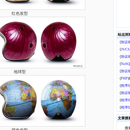
红色发型
站点浏
·[
协议
·[
JS/C
·[
协议
·[
NoSQ
·[
协议
地球型
·[
PHP
]
·[
程序
·[
协议
·[
程序
·[
程序
文章搜
搜