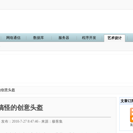
|
网络通信
|
数据库
|
服务器
|
程序开发
|
|
艺术设计
合
的创意头盔
文章订
搞怪的创意头盔
发布：2010-7-27 8:47:46 - 来源：极客集
R