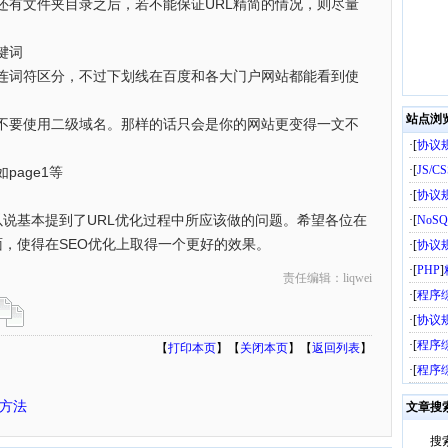
词还有文件夹目录之后，若不能保证URL精简的情况，则尽量
键词
要用连词符区分，不过下划线在百度和各大门户网站都能看到使
站点浏
定不要使用二级域名。那样的话只会是你的网站更变得一文不
·[
协议
·[
JS/C
page1等
·[
协议
以说基本提到了URL优化过程中所应该做的问题。希望各位在
·[
NoSQ
，使得在SEO优化上取得一个更好的效果。
·[
协议
·[
PHP
]
责任编辑：liqwei
·[
程序
·[
协议
·[
程序
【
打印本页
】【
关闭本页
】【
返回列表
】
·[
程序
方法
文章搜
搜