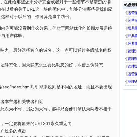
做的，在此给那些还未分析完全或者对于一些细节不是清楚的读
站点最
在以后的关于URL这一块的优化中，能够分清哪些是我们应
·[
运营
，这样对于以后的工作可算是事半功倍。
·[
运营
期内你可能没看到什么效果，但对于网站优化的长期发展是绝
·[
经典
录与用户体验。
·[
经典
·[
经典
影响力，最好选择独立的域名，这一点可以通过各级域名的权
·[
管理
·[
管理
L地址静态化，因为静态永远要比动态的好，即使是伪静态
·[
管理
·[
运营
·[
至理
/seo/index.html对引擎来说则是不同的地址，而且不要出现
或者本主题相关或者相近
出现此次为小写，另处为大写，那样只会使引擎认为两者不相干
，一定要将原来的URL301永久重定向
用户过多的点击