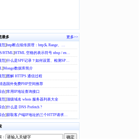
览最多
更多>>
规范
]
http断点续传原理：http头 Range、…
SS/HTML
]
HTML 空格的表示符号 nbsp / en…
规范
]
什么是SPF记录？如何设置、检测SP…
L
]
Mongo数据库简介
规范
]
图解 HTTPS 通信过程
精选国外免费PHP空间推荐
综合
]
常用IP地址查询接口
规范
]
顶级域名 whois 服务器列表大全
综合
]
什么是 DNS Prefetch ?
综合
]
获取客户端IP地址的三个HTTP请求…
索
索：