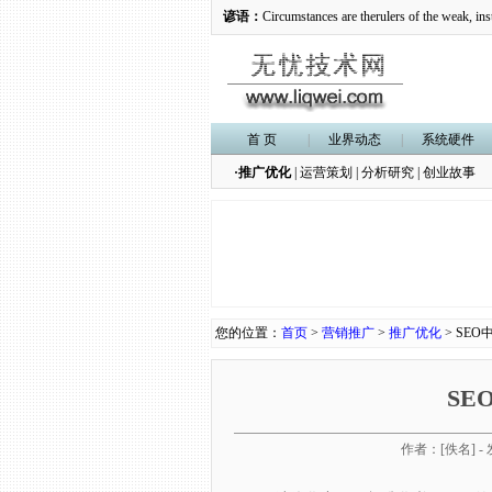
谚语：
Circumstances are therulers of the weak, ins
首 页
|
业界动态
|
系统硬件
·推广优化
|
运营策划
|
分析研究
|
创业故事
您的位置：
首页
>
营销推广
>
推广优化
> SEO
SE
作者：[佚名] - 发