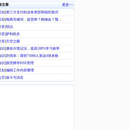
新文章
更多>>
策划
]
第三方支付的业务类型和组织形式
策划
]
电商关键词：提货券？购物金？预…
影音
]
弱点
影音
]
萨利机长
影音
]
天空之眼
知识
]
康奈尔笔记法，提高100%学习效率
知识
]
刘强东：我管75000人靠这4张表格
知识
]
跟壳牌学HSE管理
策划
]
编辑工作内容整理
名言
]
奋斗与决定