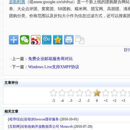
谷歌时惠
（或www.google.cn/shihui）是一个新上线的团购聚
券、大众点评团、窝窝团、58团购、糯米网、团宝网、高朋团、满
团购分类、价格范围以及折扣大小作为信息过滤方式，还可以搜索
【
打
·上一篇：
免费企业邮箱服务商对比
·下一篇：
Windows Live支持XMPP协议
文章评分
-5
-4
-3
-2
-1
0
+1
+2
+3
相关文章
·[
程序综合
]
谷歌的favicon缓存服务
(2010-10-01)
·[
互联网
]
谷歌收购开放数据库公司 Metaweb
(2010-07-20)