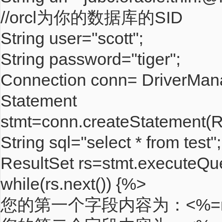
//orcl为你的数据库的SID
String user="scott";
String password="tiger";
Connection conn= DriverMana
Statement
stmt=conn.createStatemen
String sql="select * from test";
ResultSet rs=stmt.executeQue
while(rs.next()) {%>
您的第一个字段内容为：<%=rs.ge