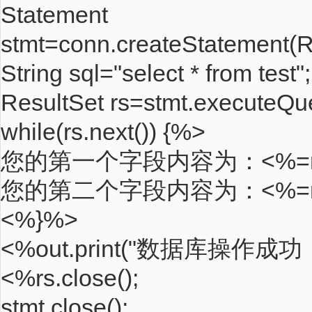
Statement
stmt=conn.createStatemen
String sql="select * from test";
ResultSet rs=stmt.executeQue
while(rs.next()) {%>
您的第一个字段内容为：<%=rs.ge
您的第二个字段内容为：<%=rs.ge
<%}%>
<%out.print("数据库操作成
<%rs.close();
stmt.close();