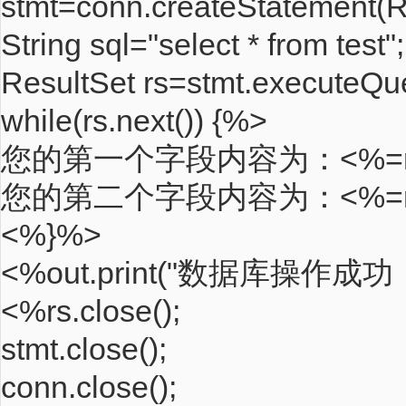
stmt=conn.createStatemen
String sql="select * from test";
ResultSet rs=stmt.executeQue
while(rs.next()) {%>
您的第一个字段内容为：<%=rs.ge
您的第二个字段内容为：<%=rs.ge
<%}%>
<%out.print("数据库操作成
<%rs.close();
stmt.close();
conn.close();