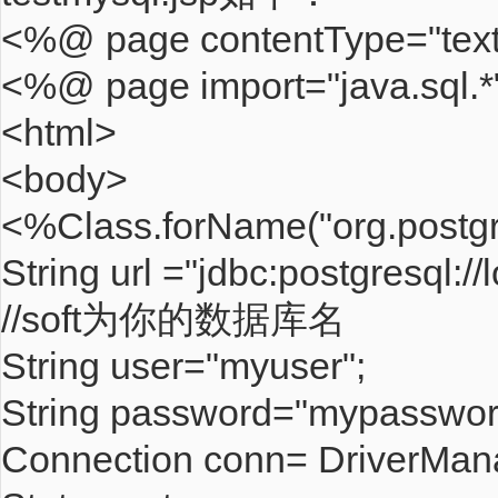
<%@ page contentType="text
<%@ page import="java.sql.
<html>
<body>
<%Class.forName("org.postgre
String url ="jdbc:postgresql://
//soft为你的数据库名
String user="myuser";
String password="mypasswor
Connection conn= DriverMana