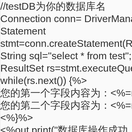
//testDB为你的数据库名
Connection conn= DriverMana
Statement
stmt=conn.createStatemen
String sql="select * from test";
ResultSet rs=stmt.executeQue
while(rs.next()) {%>
您的第一个字段内容为：<%=rs.ge
您的第二个字段内容为：<%=rs.ge
<%}%>
<%out.print("数据库操作成