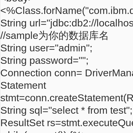
<%Class.forName("com.ibm.db
String url="jdbc:db2://localho
//sample为你的数据库名
String user="admin";
String password="";
Connection conn= DriverMana
Statement
stmt=conn.createStatemen
String sql="select * from test";
ResultSet rs=stmt.executeQue