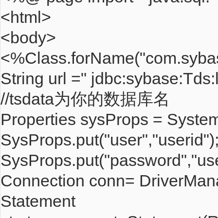
<html>
<body>
<%Class.forName("com.sybase
String url =" jdbc:sybase:Tds:
//tsdata为你的数据库名
Properties sysProps = System
SysProps.put("user","userid")
SysProps.put("password","us
Connection conn= DriverMana
Statement