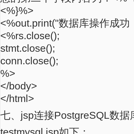
<%}%>
<%out.print("数据库操作成
<%rs.close();
stmt.close();
conn.close();
%>
</body>
</html>
七、jsp连接PostgreSQL数据
testmysql.jsp如下：