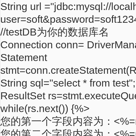
String url ="jdbc:mysql://loca
user=soft&password=soft12
//testDB为你的数据库名
Connection conn= DriverMana
Statement
stmt=conn.createStatemen
String sql="select * from test";
ResultSet rs=stmt.executeQue
while(rs.next()) {%>
您的第一个字段内容为：<%=rs.ge
您的第二个字段内容为：<%=rs.ge