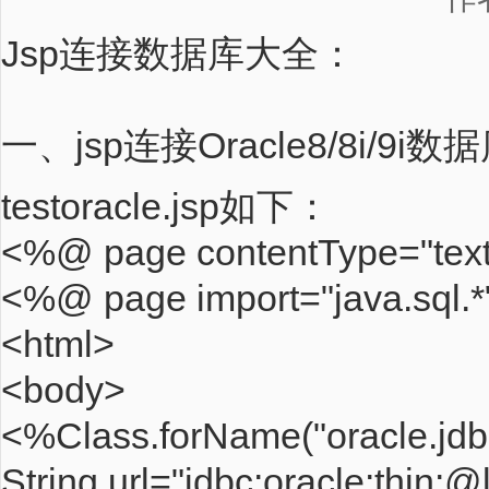
Jsp连接数据库大全：
一、jsp连接Oracle8/8i/9i
testoracle.jsp如下：
<%@ page contentType="text
<%@ page import="java.sql.
<html>
<body>
<%Class.forName("oracle.jdbc
String url="jdbc:oracle:thin:@