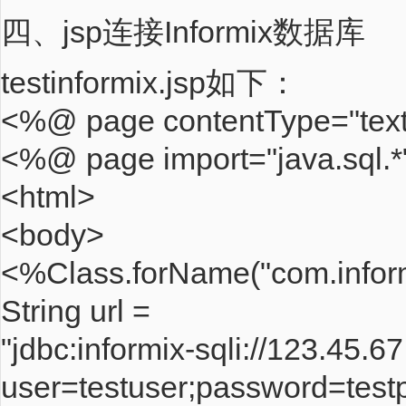
四、jsp连接Informix数据库
testinformix.jsp如下：
<%@ page contentType="text
<%@ page import="java.sql.
<html>
<body>
<%Class.forName("com.informi
String url =
"jdbc:informix-sqli://123.4
user=testuser;password=test