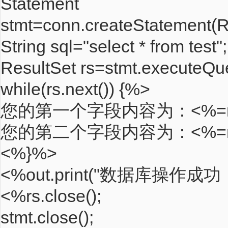
Statement
stmt=conn.createStatemen
String sql="select * from test";
ResultSet rs=stmt.executeQue
while(rs.next()) {%>
您的第一个字段内容为：<%=rs.ge
您的第二个字段内容为：<%=rs.ge
<%}%>
<%out.print("数据库操作成
<%rs.close();
stmt.close();