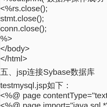
<%rs.close();
stmt.close();
conn.close();
%>
</body>
</html>
五、jsp连接Sybase数据库
testmysql.jsp如下：
<%@ page contentType="text
<%@ page import="java.sql.