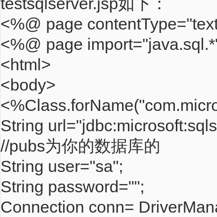
testsqlserver.jsp如下：
<%@ page contentType="text
<%@ page import="java.sql.
<html>
<body>
<%Class.forName("com.micros
String url="jdbc:microsoft:s
//pubs为你的数据库的
String user="sa";
String password="";
Connection conn= DriverMana