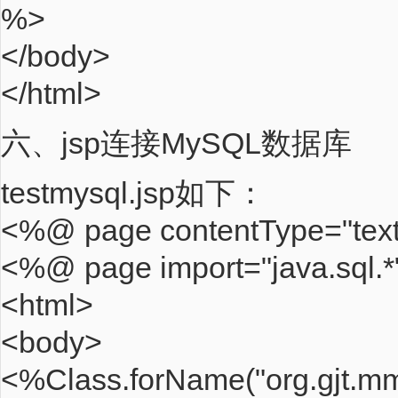
%>
</body>
</html>
六、jsp连接MySQL数据库
testmysql.jsp如下：
<%@ page contentType="text
<%@ page import="java.sql.
<html>
<body>
<%Class.forName("org.gjt.mm.