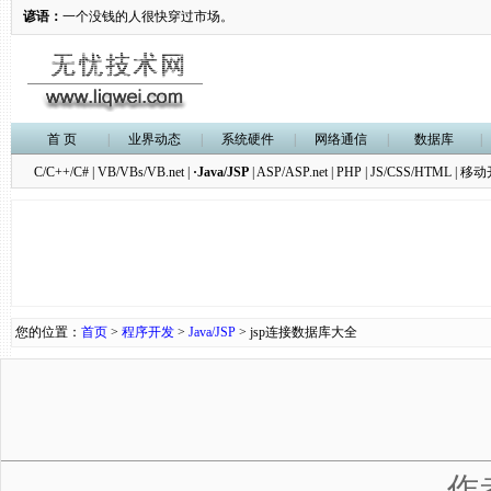
谚语：
A moneyless man goes fast through the market.
首 页
|
业界动态
|
系统硬件
|
网络通信
|
数据库
|
C/C++/C#
|
VB/VBs/VB.net
|
·Java/JSP
|
ASP/ASP.net
|
PHP
|
JS/CSS/HTML
|
移动
您的位置：
首页
>
程序开发
>
Java/JSP
> jsp连接数据库大全
作者