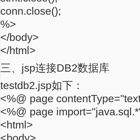
conn.close();
%>
</body>
</html>
三、jsp连接DB2数据库
testdb2.jsp如下：
<%@ page contentType="text
<%@ page import="java.sql.
<html>
<body>