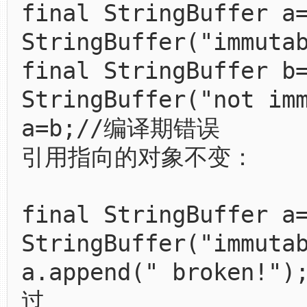
final StringBuffer a
StringBuffer("immuta
final StringBuffer b
StringBuffer("not im
a=b;//编译期错误
引用指向的对象不变：
final StringBuffer a
StringBuffer("immuta
a.append(" broken!"
过