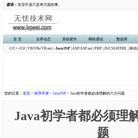
谚语：
友谊不该只是单方面的事。
首 页
|
业界动态
|
系统硬件
|
网络通信
|
数据库
|
C/C++/C#
|
VB/VBs/VB.net
|
·Java/JSP
|
ASP/ASP.net
|
PHP
|
JS/CSS/HTML
|
移动
您的位置：
首页
>
程序开发
>
Java/JSP
> Java初学者都必须理解的六大问题
Java初学者都必须理
题