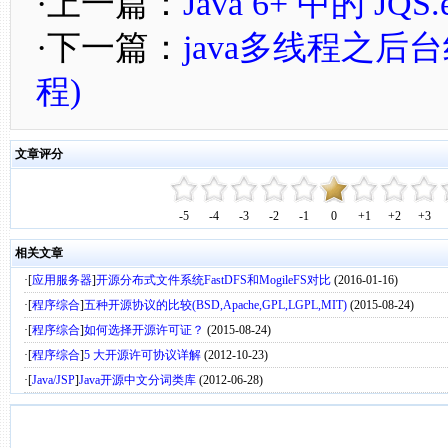
·上一篇：
Java 6+ 中的 JQS
·下一篇：
java多线程之后
程)
文章评分
-5
-4
-3
-2
-1
0
+1
+2
+3
相关文章
·[
应用服务器
]
开源分布式文件系统FastDFS和MogileFS对比
(2016-01-16)
·[
程序综合
]
五种开源协议的比较(BSD,Apache,GPL,LGPL,MIT)
(2015-08-24)
·[
程序综合
]
如何选择开源许可证？
(2015-08-24)
·[
程序综合
]
5 大开源许可协议详解
(2012-10-23)
·[
Java/JSP
]
Java开源中文分词类库
(2012-06-28)