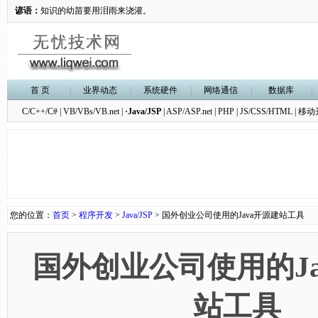
谚语：
知识的幼苗要用泪雨来浇灌。
首 页
|
业界动态
|
系统硬件
|
网络通信
|
数据库
|
C/C++/C#
|
VB/VBs/VB.net
|
·Java/JSP
|
ASP/ASP.net
|
PHP
|
JS/CSS/HTML
|
移动
您的位置：
首页
>
程序开发
>
Java/JSP
> 国外创业公司使用的Java开源建站工具
国外创业公司使用的Ja
站工具