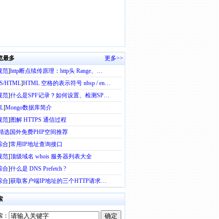
览最多
更多>>
规范
]
http断点续传原理：http头 Range、…
SS/HTML
]
HTML 空格的表示符号 nbsp / en…
规范
]
什么是SPF记录？如何设置、检测SP…
L
]
Mongo数据库简介
规范
]
图解 HTTPS 通信过程
精选国外免费PHP空间推荐
综合
]
常用IP地址查询接口
规范
]
顶级域名 whois 服务器列表大全
综合
]
什么是 DNS Prefetch ?
综合
]
获取客户端IP地址的三个HTTP请求…
索
索：