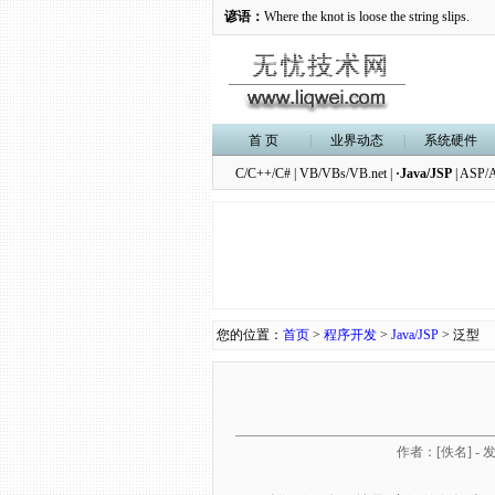
谚语：
结子一松掉，绳子就滑脱。
首 页
|
业界动态
|
系统硬件
C/C++/C#
|
VB/VBs/VB.net
|
·Java/JSP
|
ASP/A
您的位置：
首页
>
程序开发
>
Java/JSP
> 泛型
作者：[佚名] - 发