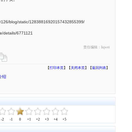
26/blog/static/12838816920157432855399/
e/details/6771121
责任编辑：liqwei
【
打印本页
】【
关闭本页
】【
返回列表
】
权介绍
-2
-1
0
+1
+2
+3
+4
+5