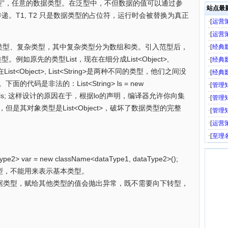
”，任意的数据类型。
在泛型中，不但数据的值可以通过参
站点最
。T1, T2 只是数据类型的占位符，运行时会被替换为真正
·[
运营
·[
运营
始类型、复杂类型，其中复杂类型分为数组和类。引入范型后，
·[
经典
类型。
例如原先的类型List，现在在细分成List<Object>,
·[
经典
ist<Object>, List<String>是两种不同的类型，
他们之间没
·[
经典
ect。下面的代码是非法的：
List<String> ls = new
·[
管理
ls;
这样设计的原因在于，根据lo的声明，编译器允许你向集
·[
管理
r），但是其对象类型是List<Object>，破坏了数据类型的完整
·[
管理
·[
运营
·[
至理
ype2> var = new className<dataType1, dataType2>();
型，不能用来表示基本类型。
据类型，赋给其他类型的值会抛出异常，既不需要向下转型，