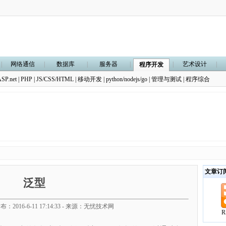
|
网络通信
|
数据库
|
服务器
|
|
艺术设计
|
程序开发
SP.net
|
PHP
|
JS/CSS/HTML
|
移动开发
|
python/nodejs/go
|
管理与测试
|
程序综合
文章订
泛型
布：2016-6-11 17:14:33 - 来源：无忧技术网
R