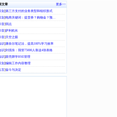
新文章
更多>>
策划
]
第三方支付的业务类型和组织形式
策划
]
电商关键词：提货券？购物金？预…
影音
]
弱点
影音
]
萨利机长
影音
]
天空之眼
知识
]
康奈尔笔记法，提高100%学习效率
知识
]
刘强东：我管75000人靠这4张表格
知识
]
跟壳牌学HSE管理
策划
]
编辑工作内容整理
名言
]
奋斗与决定