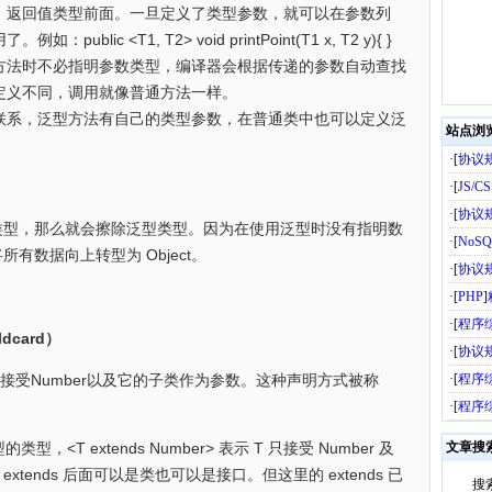
、返回值类型前面。一旦定义了类型参数，就可以在参数列
用了。
例如：public <T1, T2> void printPoint(T1 x, T2 y){ }
方法时不必指明参数类型，编译器会根据传递的参数自动查找
定义不同，调用就像普通方法一样。
联系，泛型方法有自己的类型参数，在普通类中也可以定义泛
站点浏
·[
协议
·[
JS/C
·[
协议
，那么就会擦除泛型类型。因为在使用泛型时没有指明数
·[
NoSQ
有数据向上转型为 Object。
·[
协议
·[
PHP
]
·[
程序
dcard）
·[
协议
代表可以接受Number以及它的子类作为参数。这种声明方式被称
·[
程序
·[
程序
，<T extends Number> 表示 T 只接受 Number 及
文章搜
ends 后面可以是类也可以是接口。但这里的 extends 已
搜