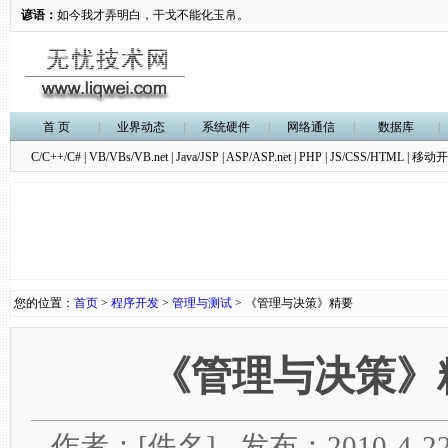
谚语：
如今我才弄明白，干戈不能化玉帛。
首 页
|
业界动态
|
系统硬件
|
网络通信
|
数据库
|
C/C++/C#
|
VB/VBs/VB.net
|
Java/JSP
|
ASP/ASP.net
|
PHP
|
JS/CSS/HTML
|
移动开
您的位置：
首页
>
程序开发
>
管理与测试
> 《管理与决策》精要
《管理与决策》
作者：[佚名] - 发布：2010-4-22 1