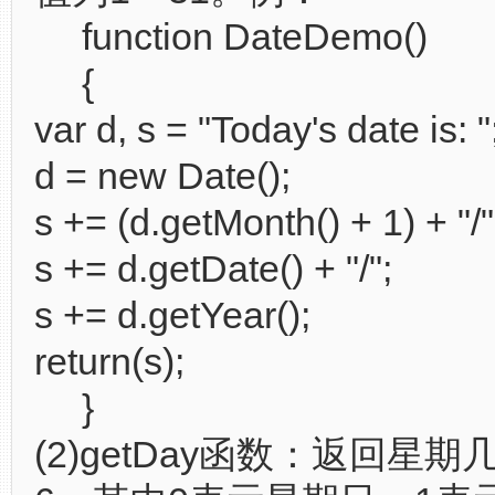
function DateDemo()
{
var d, s = "Today's date is: "
d = new Date();
s += (d.getMonth() + 1) + "/"
s += d.getDate() + "/";
s += d.getYear();
return(s);
}
(2)getDay函数：返回星