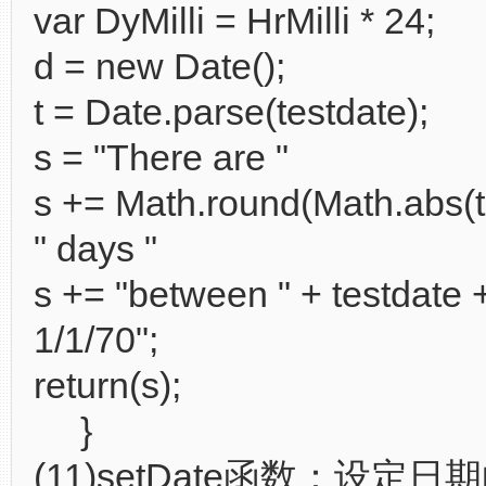
var DyMilli = HrMilli * 24;
d = new Date();
t = Date.parse(testdate);
s = "There are "
s += Math.round(Math.abs(t /
" days "
s += "between " + testdate 
1/1/70";
return(s);
}
(11)setDate函数：设定日