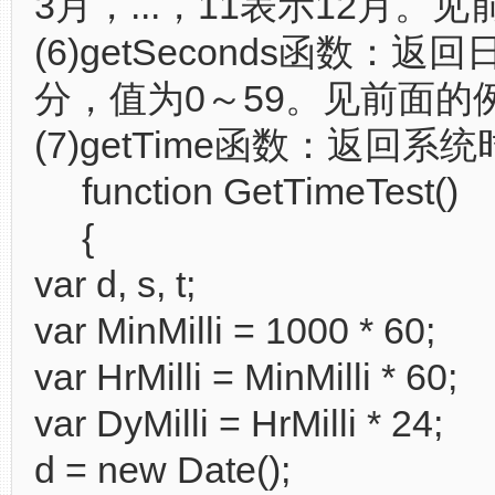
3月，...，11表示12月。
(6)getSeconds函数：返
分，值为0～59。见前面的
(7)getTime函数：返回系
function GetTimeTest()
{
var d, s, t;
var MinMilli = 1000 * 60;
var HrMilli = MinMilli * 60;
var DyMilli = HrMilli * 24;
d = new Date();