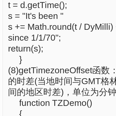
t = d.getTime();
s = "It's been "
s += Math.round(t / DyMilli)
since 1/1/70";
return(s);
}
(8)getTimezoneOffse
的时差(当地时间与GMT格
间的地区时差)，单位为分
function TZDemo()
{