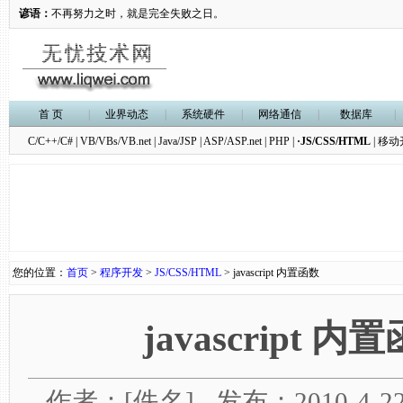
谚语：
不再努力之时，就是完全失败之日。
首 页
|
业界动态
|
系统硬件
|
网络通信
|
数据库
|
C/C++/C#
|
VB/VBs/VB.net
|
Java/JSP
|
ASP/ASP.net
|
PHP
|
·JS/CSS/HTML
|
移动
您的位置：
首页
>
程序开发
>
JS/CSS/HTML
> javascript 内置函数
javascript 内
作者：[佚名] - 发布：2010-4-22 1