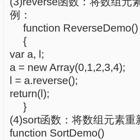
(3)reverse函数：将数组
例：
function ReverseDemo()
{
var a, l;
a = new Array(0,1,2,3,4);
l = a.reverse();
return(l);
}
(4)sort函数：将数组元素
function SortDemo()