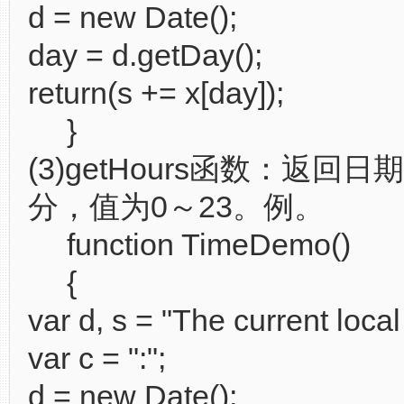
d = new Date();
day = d.getDay();
return(s += x[day]);
}
(3)getHours函数：返回日
分，值为0～23。例。
function TimeDemo()
{
var d, s = "The current local 
var c = ":";
d = new Date();