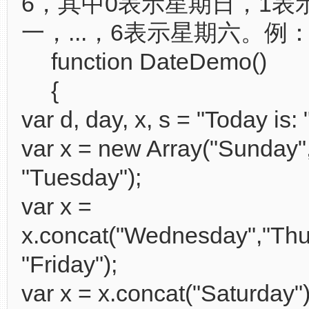
6，其中0表示星期日，1表
一，...，6表示星期六。例
function DateDemo()
{
var d, day, x, s = "Today is: "
var x = new Array("Sunday"
"Tuesday");
var x =
x.concat("Wednesday","Thu
"Friday");
var x = x.concat("Saturday")