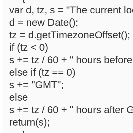
var d, tz, s = "The current lo
d = new Date();
tz = d.getTimezoneOffset();
if (tz < 0)
s += tz / 60 + " hours befor
else if (tz == 0)
s += "GMT";
else
s += tz / 60 + " hours after
return(s);