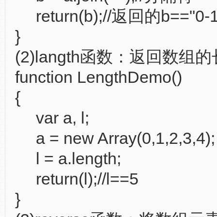
return(b);//返回的b=="0-1-
}
(2)langth函数：返回数
function LengthDemo()
{
var a, l;
a = new Array(0,1,2,3,4);
l = a.length;
return(l);//l==5
}