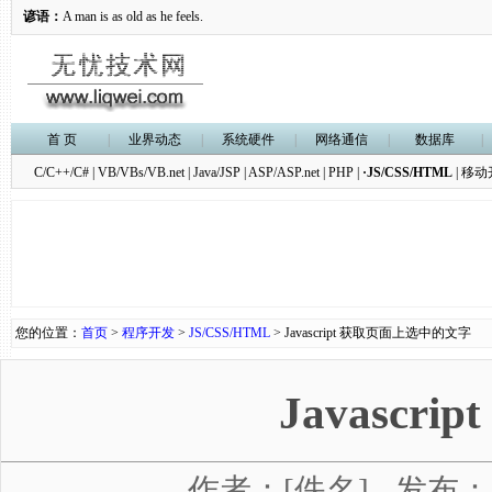
谚语：
A man is as old as he feels.
首 页
|
业界动态
|
系统硬件
|
网络通信
|
数据库
|
C/C++/C#
|
VB/VBs/VB.net
|
Java/JSP
|
ASP/ASP.net
|
PHP
|
·JS/CSS/HTML
|
移动
您的位置：
首页
>
程序开发
>
JS/CSS/HTML
> Javascript 获取页面上选中的文字
Javasc
作者：[佚名] - 发布：20