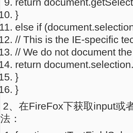
return
document.getSelecti
}
else
if
(document.selection
// This is the IE-specific t
// We do not document the 
return
document.selection.
}
}
2、在FireFox下获取inpu
法：