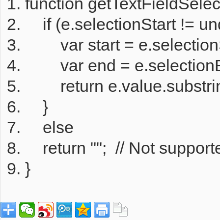
function
getTextFieldSelec
if
(e.selectionStart != u
var
start = e.selectio
var
end = e.selectio
return
e.value.substri
}
else
return
""
;
// Not suppor
}