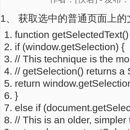
1、 获取选中的普通页面上
function
getSelectedText() 
if
(window.getSelection) {
// This technique is the mo
// getSelection() returns 
return
window.getSelection(
}
else
if
(document.getSelect
// This is an older, simpler