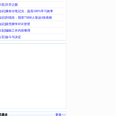
影音
]
天空之眼
知识
]
康奈尔笔记法，提高100%学习效率
知识
]
刘强东：我管75000人靠这4张表格
知识
]
跟壳牌学HSE管理
策划
]
编辑工作内容整理
名言
]
奋斗与决定
览最多
更多>>