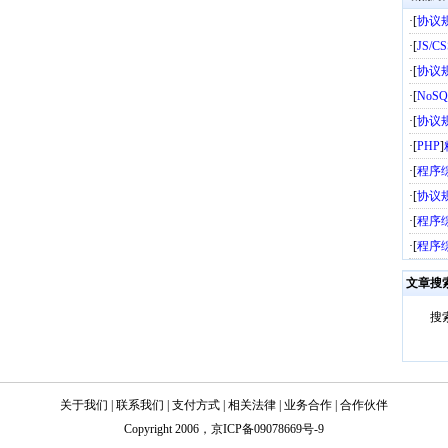
·[
协议
·[
JS/C
·[
协议
·[
NoSQ
·[
协议
·[
PHP
]
·[
程序
·[
协议
·[
程序
·[
程序
文章搜
搜
关于我们
|
联系我们
|
支付方式
|
相关法律
|
业务合作
|
合作伙伴
Copyright 2006，
京ICP备09078669号-9