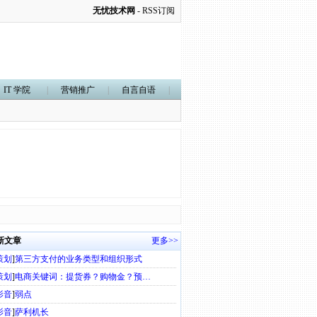
无忧技术网
-
RSS订阅
IT 学院
|
营销推广
|
自言自语
|
新文章
更多>>
策划
]
第三方支付的业务类型和组织形式
策划
]
电商关键词：提货券？购物金？预…
影音
]
弱点
影音
]
萨利机长