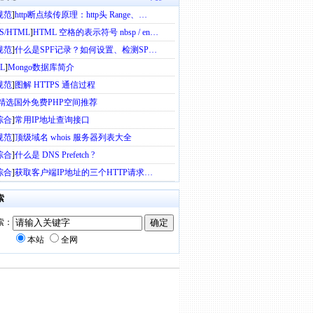
规范
]
http断点续传原理：http头 Range、…
SS/HTML
]
HTML 空格的表示符号 nbsp / en…
规范
]
什么是SPF记录？如何设置、检测SP…
L
]
Mongo数据库简介
规范
]
图解 HTTPS 通信过程
精选国外免费PHP空间推荐
综合
]
常用IP地址查询接口
规范
]
顶级域名 whois 服务器列表大全
综合
]
什么是 DNS Prefetch ?
综合
]
获取客户端IP地址的三个HTTP请求…
索
索：
本站
全网