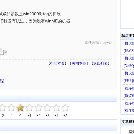
l累加参数是win2000对for的扩展
inME我没有试过，因为没有winME的机器
站点浏
责任编辑：liqwei
·[
协议
·[
JS/C
·[
协议
【
打印本页
】【
关闭本页
】【
返回列表
】
·[
NoSQ
·[
协议
程
·[
PHP
]
·[
程序
·[
协议
·[
程序
·[
程序
-2
-1
0
+1
+2
+3
+4
+5
文章搜
搜