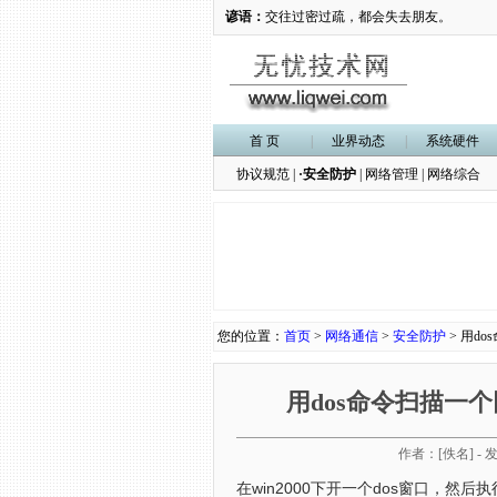
谚语：
交往过密过疏，都会失去朋友。
首 页
|
业界动态
|
系统硬件
协议规范
|
·安全防护
|
网络管理
|
网络综合
您的位置：
首页
>
网络通信
>
安全防护
> 用d
用dos命令扫描一
作者：[佚名] - 发
在win2000下开一个dos窗口，然后