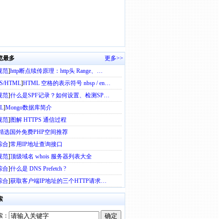
览最多
更多>>
规范
]
http断点续传原理：http头 Range、…
SS/HTML
]
HTML 空格的表示符号 nbsp / en…
规范
]
什么是SPF记录？如何设置、检测SP…
L
]
Mongo数据库简介
规范
]
图解 HTTPS 通信过程
精选国外免费PHP空间推荐
综合
]
常用IP地址查询接口
规范
]
顶级域名 whois 服务器列表大全
综合
]
什么是 DNS Prefetch ?
综合
]
获取客户端IP地址的三个HTTP请求…
索
索：