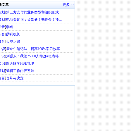
新文章
更多>>
策划
]
第三方支付的业务类型和组织形式
策划
]
电商关键词：提货券？购物金？预…
影音
]
弱点
影音
]
萨利机长
影音
]
天空之眼
知识
]
康奈尔笔记法，提高100%学习效率
知识
]
刘强东：我管75000人靠这4张表格
知识
]
跟壳牌学HSE管理
策划
]
编辑工作内容整理
名言
]
奋斗与决定