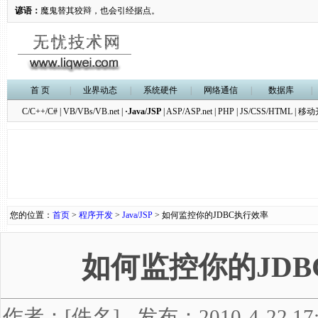
谚语：
魔鬼替其狡辩，也会引经据点。
首 页
|
业界动态
|
系统硬件
|
网络通信
|
数据库
|
C/C++/C#
|
VB/VBs/VB.net
|
·Java/JSP
|
ASP/ASP.net
|
PHP
|
JS/CSS/HTML
|
移动
您的位置：
首页
>
程序开发
>
Java/JSP
> 如何监控你的JDBC执行效率
如何监控你的JDB
作者：[佚名] - 发布：2010-4-22 1