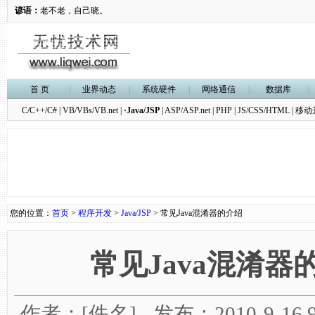
谚语：
老不老，自己晓。
首 页
|
业界动态
|
系统硬件
|
网络通信
|
数据库
|
C/C++/C#
|
VB/VBs/VB.net
|
·Java/JSP
|
ASP/ASP.net
|
PHP
|
JS/CSS/HTML
|
移动
您的位置：
首页
>
程序开发
>
Java/JSP
> 常见Java混淆器的介绍
常见Java混淆器
作者：[佚名] - 发布：2010-9-16 9