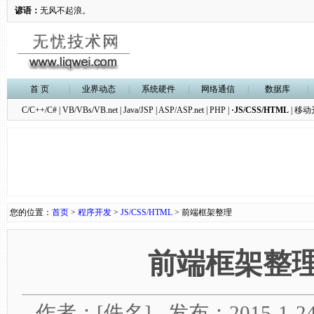
谚语：
无风不起浪。
首 页
|
业界动态
|
系统硬件
|
网络通信
|
数据库
|
C/C++/C#
|
VB/VBs/VB.net
|
Java/JSP
|
ASP/ASP.net
|
PHP
|
·JS/CSS/HTML
|
移动
您的位置：
首页
>
程序开发
>
JS/CSS/HTML
> 前端框架整理
前端框架整
作者：[佚名] - 发布：2015-1-24 1