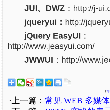
JUI、DWZ
：http://j-ui
jqueryui：
http://jquer
jQuery EasyUI
：
http://www.jeasyui.com/
JWWUI
：http://www.j
【
打
·上一篇：
常见 WEB 多媒