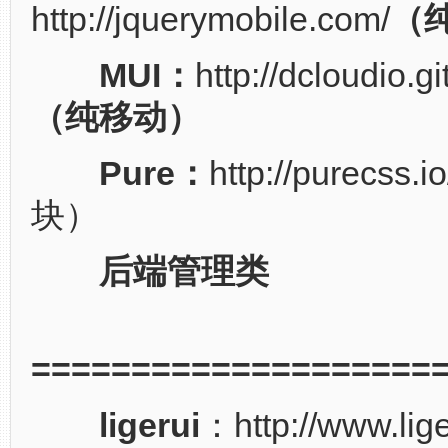
http://jquerymobile.com/
（
MUI：
http://dcloudio.gi
（纯移动）
Pure：
http://purecss
块）
后端管理类
====================
ligerui
：http://www.lig